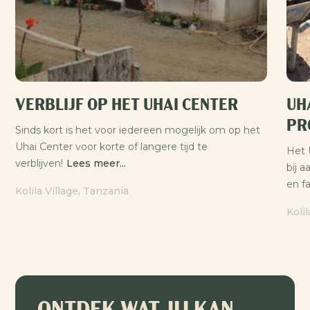
VERBLIJF OP HET UHAI CENTER
UH
PR
Sinds kort is het voor iedereen mogelijk om op het
Uhai Center voor korte of langere tijd te
Het 
verblijven!
Lees meer...
bij 
en fa
Kolila Village, Tanzania
Koli