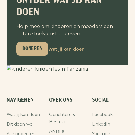
ONTDEK WAT JIJ KAN
DOEN
Help mee om kinderen en moeders een
betere toekomst te geven.
Wat jij kan doen
DONEREN
NAVIGEREN
OVER ONS
SOCIAL
Wat jij kan doen
Oprichters &
Facebook
Bestuur
Dit doen we
LinkedIn
ANBI &
Alle projecten
YouTube