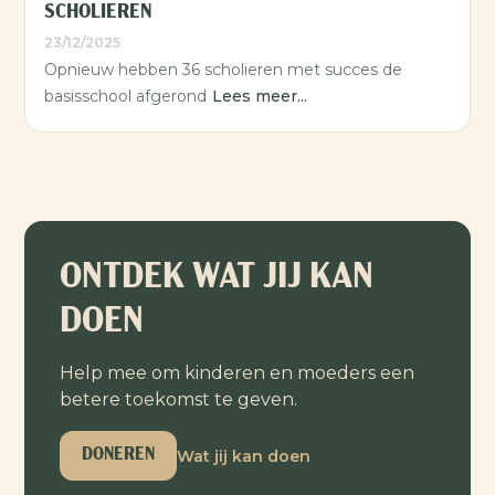
SCHOLIEREN
23/12/2025
Opnieuw hebben 36 scholieren met succes de
basisschool afgerond
Lees meer...
ONTDEK WAT JIJ KAN
DOEN
Help mee om kinderen en moeders een
betere toekomst te geven.
Wat jij kan doen
DONEREN